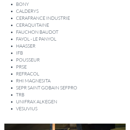
BONY
CALDERYS
CERAFRANCE INDUSTRIE
CERAQUITAINE
FAUCHON BAUDOT
FAYOL - LE PANYOL
HAASSER
IFB
POUSSEUR
PRSE
REFRACOL
RHI MAGNESITA
SEPR SAINT GOBAIN SEFPRO
TRB
UNIFRAX ALKEGEN
VESUVIUS