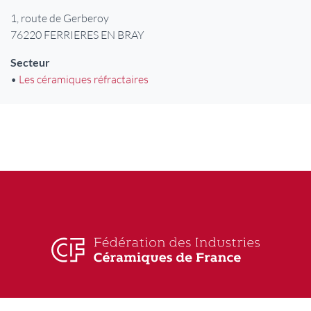
Adresse
1, route de Gerberoy
76220
FERRIERES EN BRAY
Secteur
•
Les céramiques réfractaires