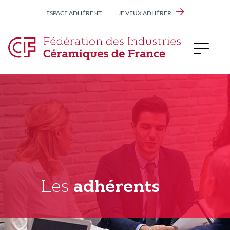
Aller
ESPACE ADHÉRENT
JE VEUX ADHÉRER
au
contenu
principal
Les
adhérents