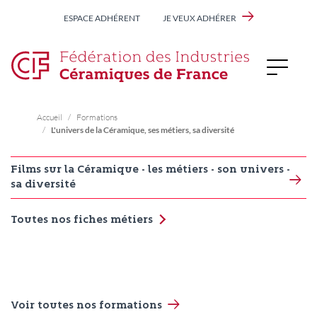
Aller
ESPACE ADHÉRENT
JE VEUX ADHÉRER
au
contenu
principal
Accueil
Formations
L'univers de la Céramique, ses métiers, sa diversité
Films sur la Céramique - les métiers - son univers -
sa diversité
Toutes nos fiches métiers
Voir toutes nos formations