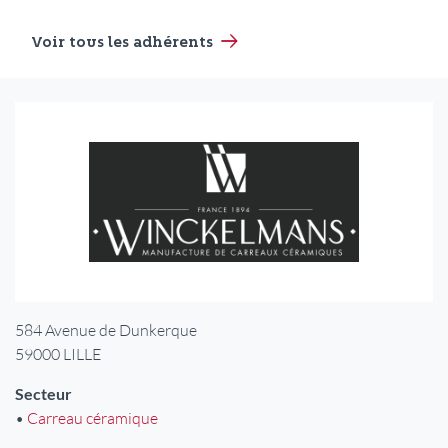
Voir tous les adhérents
Logo
Adresse
584 Avenue de Dunkerque
59000
LILLE
Secteur
•
Carreau céramique