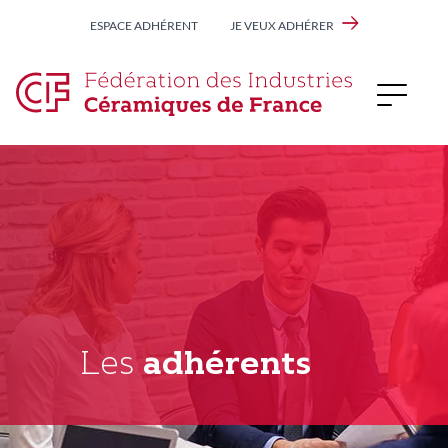
Aller
ESPACE ADHÉRENT
JE VEUX ADHÉRER
au
contenu
principal
Les
adhérents