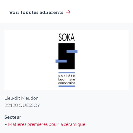
Voir tous les adhérents
Logo
Adresse
Lieu-dit Meudon
22120
QUESSOY
Secteur
•
Matières premières pour la céramique