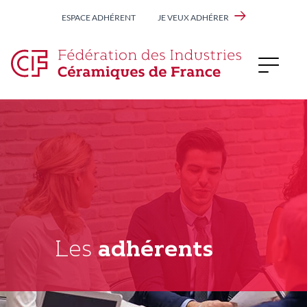
Aller
ESPACE ADHÉRENT
JE VEUX ADHÉRER
au
contenu
principal
Les
adhérents