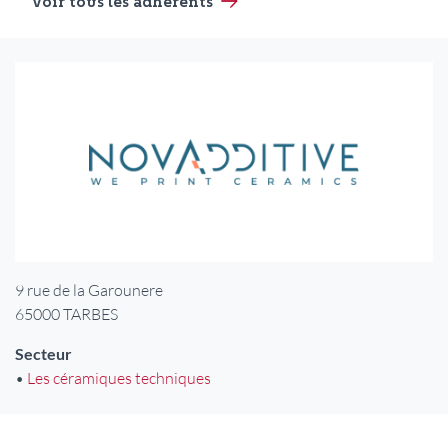
Voir tous les adhérents
Logo
Adresse
9 rue de la Garounere
65000
TARBES
Secteur
•
Les céramiques techniques