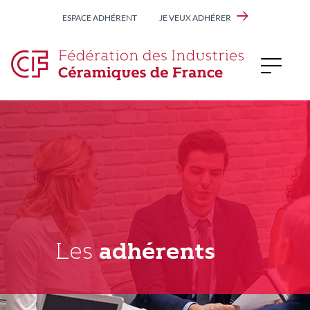
Aller
ESPACE ADHÉRENT
JE VEUX ADHÉRER
au
contenu
principal
Les
adhérents